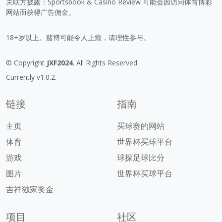
关联方披露：Sportsbook & Casino Review 可能会因访问体育博彩
网站而获得广告佣金。
18+岁以上。赌博可能令人上瘾，请理性参与。
© Copyright
JXF2024
. All Rights Reserved
Currently v1.0.2.
链接
指南
主页
买球赛的网站
体育
世界杯买球平台
游戏
球探足球比分
图片
世界杯买球平台
吉祥独家奖金
项目
社区