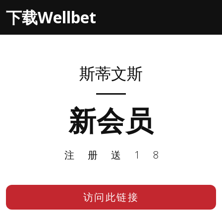
下载Wellbet
斯蒂文斯
新会员
注册送18
访问此链接