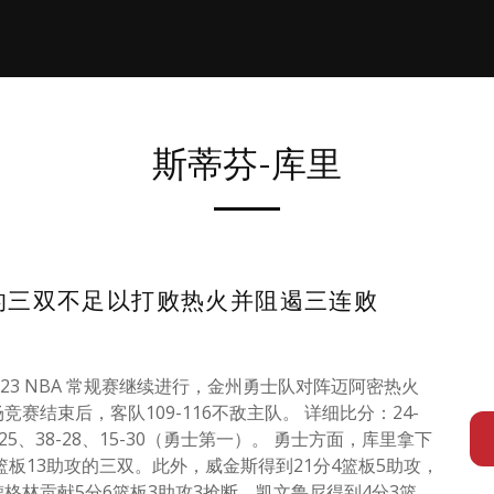
斯蒂芬-库里
的三双不足以打败热火并阻遏三连败
-2023 NBA 常规赛继续进行，金州勇士队对阵迈阿密热火
竞赛结束后，客队109-116不敌主队。 详细比分：24-
2-25、38-28、15-30（勇士第一）。 勇士方面，库里拿下
3篮板13助攻的三双。此外，威金斯得到21分4篮板5助攻，
格林贡献5分6篮板3助攻3抢断，凯文鲁尼得到4分3篮