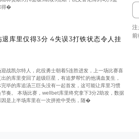
尔得�
注
前
伤退库里仅得3分 4失误3打铁状态令人挂
场迎战凯尔特人，此役勇士朝着5连胜进发，上一场比赛喜
复出的库里变回了超级巨星，有追梦帮忙的他满血复生，
体完毕的库追汤三巨头没有一起首发，这可能让库里习惯
节奏。 本场比赛，wellbet库里终究拿下3分2助攻，数据
原因是上半场库里在一次拼抢中受伤，随�