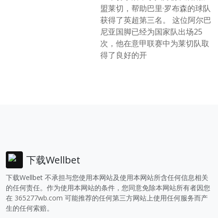
盟莱切，帮助巴里·罗布森的球队
获得了英超第三名。 这位阿尔巴
尼亚国脚已经为国家队出场25
次，他在意甲联赛中为莱切队取
得了良好的开
下载Wellbet
下载Wellbet 不承担与您使用本网站及使用本网站所含任何信息相关
的任何责任。作为使用本网站的条件，您同意免除本网站所有者因您
在
365277wb.com
可能推荐的任何第三方网站上使用任何服务而产
生的任何索赔。