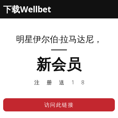
下载Wellbet
明星伊尔伯·拉马达尼，
新会员
注册送18
访问此链接