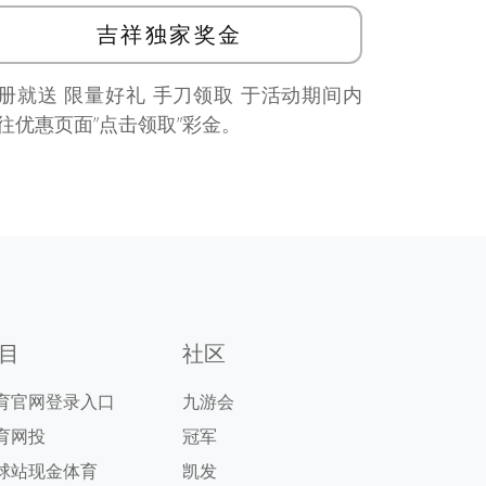
吉祥独家奖金
册就送 限量好礼 手刀领取 于活动期间内
往优惠页面”点击领取”彩金。
目
社区
育官网登录入口
九游会
育网投
冠军
球站现金体育
凯发