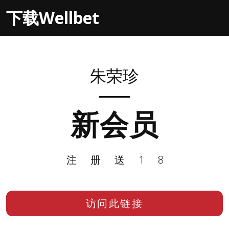
下载Wellbet
朱荣珍
新会员
注册送18
访问此链接