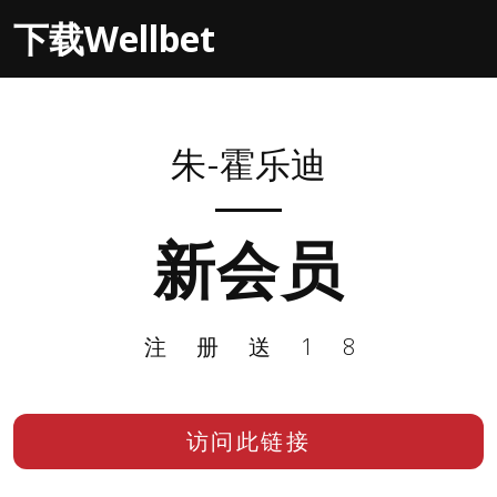
下载Wellbet
朱-霍乐迪
新会员
注册送18
访问此链接