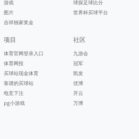
游戏
球探足球比分
图片
世界杯买球平台
吉祥独家奖金
项目
社区
体育官网登录入口
九游会
体育网投
冠军
买球站现金体育
凯发
靠谱的买球站
优博
电竞下注
开云
pg小游戏
万博