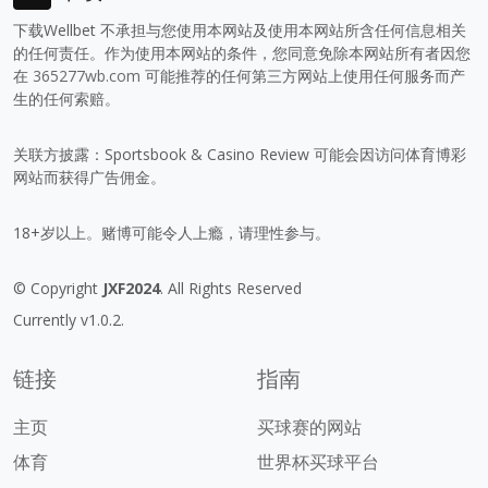
下载Wellbet 不承担与您使用本网站及使用本网站所含任何信息相关
的任何责任。作为使用本网站的条件，您同意免除本网站所有者因您
在
365277wb.com
可能推荐的任何第三方网站上使用任何服务而产
生的任何索赔。
关联方披露：Sportsbook & Casino Review 可能会因访问体育博彩
网站而获得广告佣金。
18+岁以上。赌博可能令人上瘾，请理性参与。
© Copyright
JXF2024
. All Rights Reserved
Currently v1.0.2.
链接
指南
主页
买球赛的网站
体育
世界杯买球平台