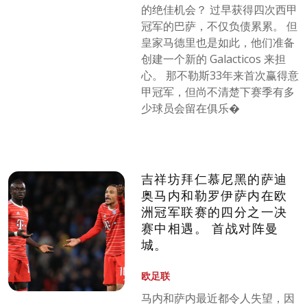
的绝佳机会？ 过早获得四次西甲
冠军的巴萨，不仅负债累累。 但
皇家马德里也是如此，他们准备
创建一个新的 Galacticos 来担
心。 那不勒斯33年来首次赢得意
甲冠军，但尚不清楚下赛季有多
少球员会留在俱乐�
吉祥坊拜仁慕尼黑的萨迪
奥马内和勒罗伊萨内在欧
洲冠军联赛的四分之一决
赛中相遇。 首战对阵曼
城。
欧足联
马内和萨内最近都令人失望，因