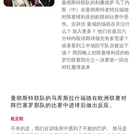
曼彻斯特联队的利桑德罗·马丁内
斯（中）在曼彻斯特老特拉福德
对阵塞维利亚的欧联杯比赛中受
伤。吉祥坊 曼城的场面在关注什
么？ 加入更多？ 他们在最后六
分钟内取得两球领先有多荒谬？
或者看到上半场防守队员被迫下
场？ 周四晚上对阵塞维利亚的欧
罗巴联赛四分之一决赛第一回合
对红魔球迷来
曼彻斯特联队的马库斯拉什福德在欧洲联赛对
阵巴塞罗那队的比赛中进球后做出反应。
欧足联
不幸的是，我们在训练营中遇到了不败的巴萨。 努马是