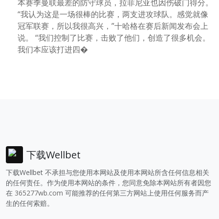
本赛季曼联最差的防守球员，拉菲尼亚也因伤破门得分。
“我认为这是一场很棒的比赛，两支进攻球队。感觉就像
冠军联赛，所以我很高兴，”十哈格在赛后新闻发布会上
说。 “我们控制了比赛，击败了他们，创造了很多机会。
我们本应该打进四�
下载Wellbet
下载Wellbet 不承担与您使用本网站及使用本网站所含任何信息相关
的任何责任。作为使用本网站的条件，您同意免除本网站所有者因您
在
365277wb.com
可能推荐的任何第三方网站上使用任何服务而产
生的任何索赔。