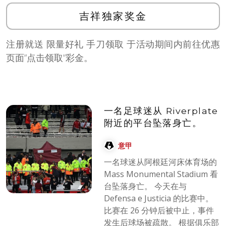
吉祥独家奖金
注册就送 限量好礼 手刀领取 于活动期间内前往优惠
页面”点击领取”彩金。
一名足球迷从 Riverplate
附近的平台坠落身亡。
意甲
一名球迷从阿根廷河床体育场的
Mass Monumental Stadium 看
台坠落身亡。 今天在与
Defensa e Justicia 的比赛中。
比赛在 26 分钟后被中止，事件
发生后球场被疏散。 根据俱乐部