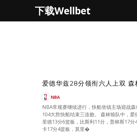
下载Wellbet
爱德华兹28分领衔六人上双 
NBA
NBA常规赛继续进行，快船坐镇主场迎战森
104大胜快船结束三连败。 森林狼队中，爱
里德13分6篮板，比斯利11分，普林斯17分
卡17分4篮板，莫里�