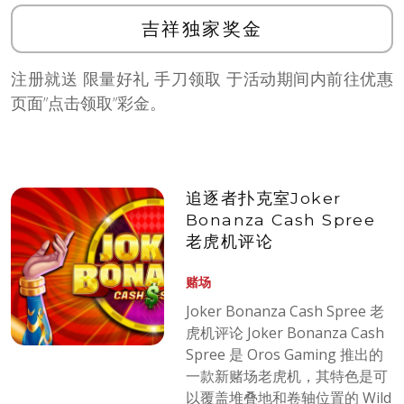
吉祥独家奖金
注册就送 限量好礼 手刀领取 于活动期间内前往优惠
页面”点击领取”彩金。
追逐者扑克室Joker
Bonanza Cash Spree
老虎机评论
赌场
Joker Bonanza Cash Spree 老
虎机评论 Joker Bonanza Cash
Spree 是 Oros Gaming 推出的
一款新赌场老虎机，其特色是可
以覆盖堆叠地和卷轴位置的 Wild