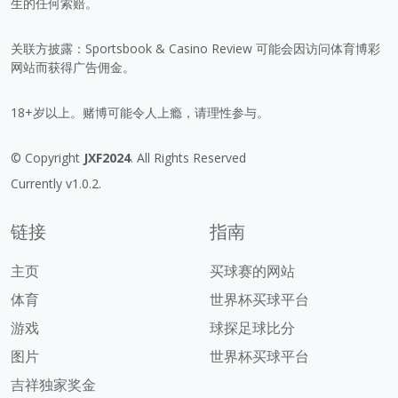
生的任何索赔。
关联方披露：Sportsbook & Casino Review 可能会因访问体育博彩
网站而获得广告佣金。
18+岁以上。赌博可能令人上瘾，请理性参与。
© Copyright
JXF2024
. All Rights Reserved
Currently v1.0.2.
链接
指南
主页
买球赛的网站
体育
世界杯买球平台
游戏
球探足球比分
图片
世界杯买球平台
吉祥独家奖金