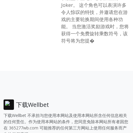
Joker。 这个角色可以表演许多
令人惊叹的特技，并邀请您在游
戏的主要轮换期间使用各种功
能。 当您激活奖励游戏时，您将
获得一个免费旋转乘数符号，该
符号将为您提�
下载Wellbet
下载Wellbet 不承担与您使用本网站及使用本网站所含任何信息相关
的任何责任。作为使用本网站的条件，您同意免除本网站所有者因您
在
365277wb.com
可能推荐的任何第三方网站上使用任何服务而产