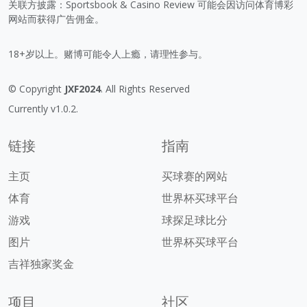
关联方披露：Sportsbook & Casino Review 可能会因访问体育博彩
网站而获得广告佣金。
18+岁以上。赌博可能令人上瘾，请理性参与。
© Copyright
JXF2024
. All Rights Reserved
Currently v1.0.2.
链接
指南
主页
买球赛的网站
体育
世界杯买球平台
游戏
球探足球比分
图片
世界杯买球平台
吉祥独家奖金
项目
社区