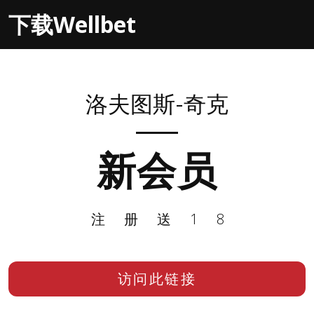
下载Wellbet
洛夫图斯-奇克
新会员
注册送18
访问此链接