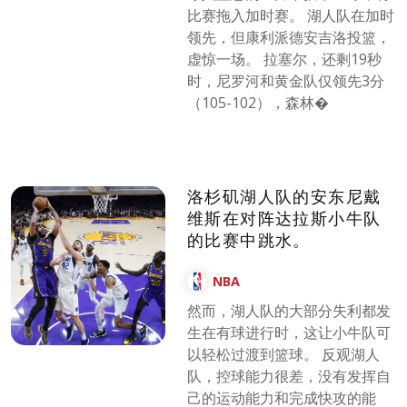
比赛拖入加时赛。 湖人队在加时
领先，但康利派德安吉洛投篮，
虚惊一场。 拉塞尔，还剩19秒
时，尼罗河和黄金队仅领先3分
（105-102），森林�
洛杉矶湖人队的安东尼戴
维斯在对阵达拉斯小牛队
的比赛中跳水。
NBA
然而，湖人队的大部分失利都发
生在有球进行时，这让小牛队可
以轻松过渡到篮球。 反观湖人
队，控球能力很差，没有发挥自
己的运动能力和完成快攻的能