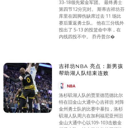
33-18领先紫金军团。 最终勇士
第四节12分完封。 斯蒂吉祥坊芬
库里在因脚伤缺席过去 11 场比
赛后重返勇士队。 他在三分线外
投出了 5-13 的投篮命中率，在
内线四投不中。 乔丹普尔�
吉祥坊NBA 亮点：新男孩
帮助湖人队结束连败
NBA
洛杉矶湖人队的贾里德范德比尔
特在旧金山大通中心吉祥坊 对阵
金州勇士队的比赛中暴扣，洛杉
矶湖人队周六在加利福尼亚州旧
金山大通中心以109-103击败金