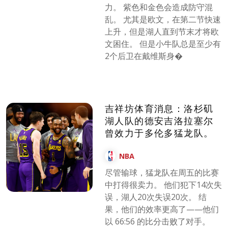
力。 紫色和金色会造成防守混
乱。 尤其是欧文，在第二节快速
上升，但是湖人直到节末才将欧
文困住。 但是小牛队总是至少有
2个后卫在戴维斯身�
吉祥坊体育消息：洛杉矶
湖人队的德安吉洛拉塞尔
曾效力于多伦多猛龙队。
NBA
尽管输球，猛龙队在周五的比赛
中打得很卖力。 他们犯下14次失
误，湖人20次失误20次。 结
果，他们的效率更高了——他们
以 66:56 的比分击败了对手。