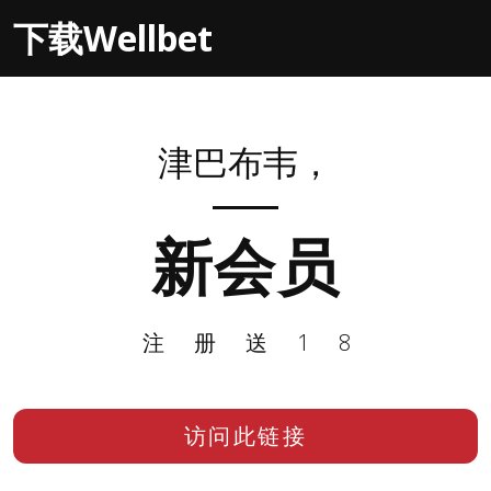
下载Wellbet
津巴布韦，
新会员
注册送18
访问此链接