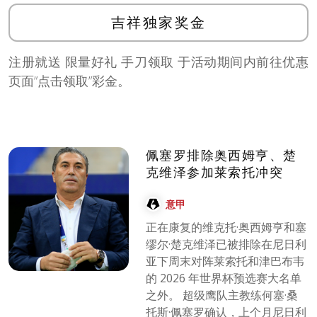
吉祥独家奖金
注册就送 限量好礼 手刀领取 于活动期间内前往优惠
页面”点击领取”彩金。
佩塞罗排除奥西姆亨、楚
克维泽参加莱索托冲突
意甲
正在康复的维克托·奥西姆亨和塞
缪尔·楚克维泽已被排除在尼日利
亚下周末对阵莱索托和津巴布韦
的 2026 年世界杯预选赛大名单
之外。 超级鹰队主教练何塞·桑
托斯·佩塞罗确认，上个月尼日利