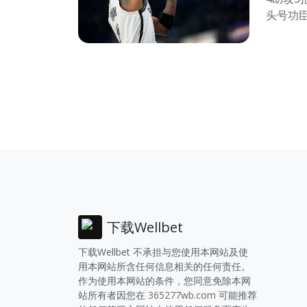
头号功
下载Wellbet
下载Wellbet 不承担与您使用本网站及使
用本网站所含任何信息相关的任何责任。
作为使用本网站的条件，您同意免除本网
站所有者因您在
365277wb.com
可能推荐