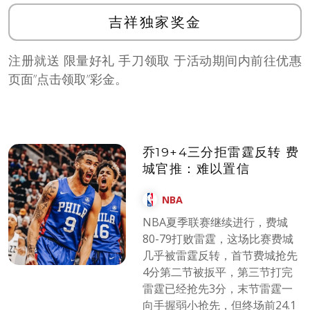
吉祥独家奖金
注册就送 限量好礼 手刀领取 于活动期间内前往优惠
页面”点击领取”彩金。
乔19+4三分拒雷霆反转 费
城官推：难以置信
NBA
NBA夏季联赛继续进行，费城
80-79打败雷霆，这场比赛费城
几乎被雷霆反转，首节费城抢先
4分第二节被扳平，第三节打完
雷霆已经抢先3分，末节雷霆一
向手握弱小抢先，但终场前24.1