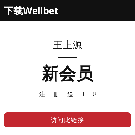
下载Wellbet
王上源
新会员
注册送18
访问此链接