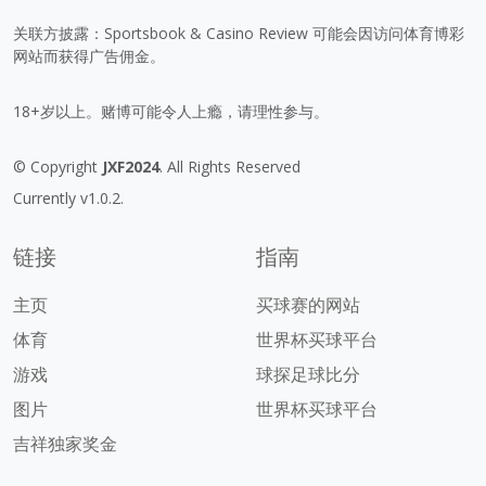
关联方披露：Sportsbook & Casino Review 可能会因访问体育博彩
网站而获得广告佣金。
18+岁以上。赌博可能令人上瘾，请理性参与。
© Copyright
JXF2024
. All Rights Reserved
Currently v1.0.2.
链接
指南
主页
买球赛的网站
体育
世界杯买球平台
游戏
球探足球比分
图片
世界杯买球平台
吉祥独家奖金