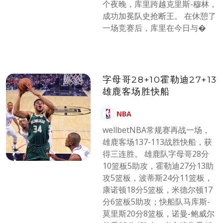
个夜晚，库里跨越克里斯-穆林，
成功加冕队史抢断王。 在休憩了
一场竞赛后，库里在今日与�
字母哥28+10霍勒迪27+13
雄鹿客场胜快船
NBA
wellbetNBA常规赛再战一场，
雄鹿客场137-113战胜快船，获
得三连胜。 雄鹿队字母哥28分
10篮板5助攻，霍勒迪27分13助
攻5篮板，波蒂斯24分11篮板，
康诺顿18分5篮板，米德尔顿17
分6篮板5助攻；快船队马库斯-
莫里斯20分8篮板，诺曼-鲍威尔