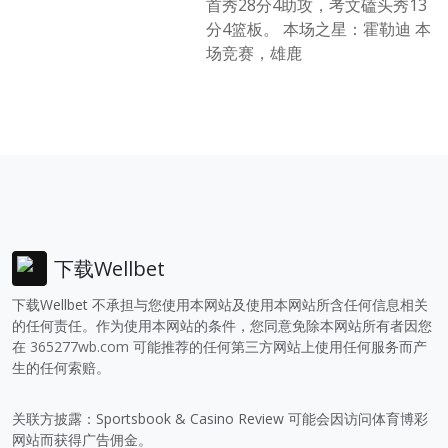
首秀28分4助攻，考文磕头秀13
分4篮板。 本场之星：霍勒迪 本
场竞赛，雄鹿
下载Wellbet
下载Wellbet 不承担与您使用本网站及使用本网站所含任何信息相关
的任何责任。作为使用本网站的条件，您同意免除本网站所有者因您
在
365277wb.com
可能推荐的任何第三方网站上使用任何服务而产
生的任何索赔。
关联方披露：Sportsbook & Casino Review 可能会因访问体育博彩
网站而获得广告佣金。