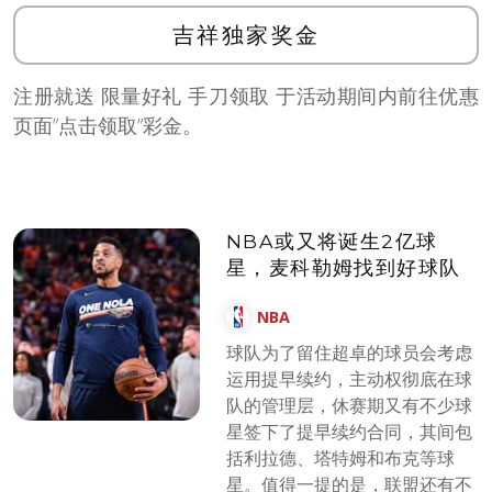
吉祥独家奖金
注册就送 限量好礼 手刀领取 于活动期间内前往优惠
页面”点击领取”彩金。
NBA或又将诞生2亿球
星，麦科勒姆找到好球队
NBA
球队为了留住超卓的球员会考虑
运用提早续约，主动权彻底在球
队的管理层，休赛期又有不少球
星签下了提早续约合同，其间包
括利拉德、塔特姆和布克等球
星。值得一提的是，联盟还有不