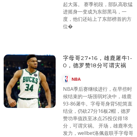
起大落。 赛季初段，部队高歌猛
进摇身一变成为东部黑马，一
度，他们还站上了东部榜首的方
位�
字母哥27+16，雄鹿屠牛1-
0，德罗赞18分可谓灾祸
NBA
NBA季后赛继续进行，在早些时
候结束的一场强弱对决中，雄鹿
93-86屠牛。字母哥身背5犯简直
结业，仍砍27分16板2帽，德罗
赞功率值跌至冰点25投仅得18
分，可谓灾祸。 开场，雄鹿率先
发力，wellbet洛佩兹联手字母哥