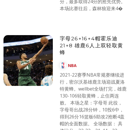
分，最多取得24分的抢先优势。
本场比赛往后，森林狼迎来4�
字母26+16+4帽霍乐迪
21+8 雄鹿6人上双轻取黄
蜂
NBA
2021-22赛季NBA常规赛继续进
行，密尔沃基雄鹿主场迎战夏洛
特黄蜂。wellbet全场打完，雄鹿
130-106轻取黄蜂，止住两连
败。 本场之星：字母哥 此役，
字母哥出战28分钟，10投6中，
得到26分16篮板6助攻2抢断4盖
帽的全面数据。 全场数据： 具