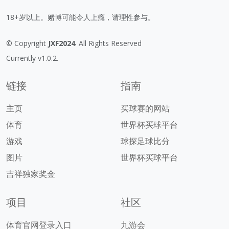
18+岁以上。赌博可能令人上瘾，请理性参与。
© Copyright
JXF2024
. All Rights Reserved
Currently v1.0.2.
链接
指南
主页
买球赛的网站
体育
世界杯买球平台
游戏
球探足球比分
图片
世界杯买球平台
吉祥独家奖金
项目
社区
体育官网登录入口
九游会