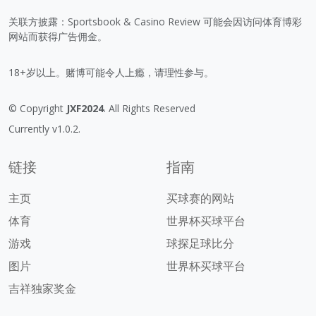
关联方披露：Sportsbook & Casino Review 可能会因访问体育博彩
网站而获得广告佣金。
18+岁以上。赌博可能令人上瘾，请理性参与。
© Copyright
JXF2024
. All Rights Reserved
Currently v1.0.2.
链接
指南
主页
买球赛的网站
体育
世界杯买球平台
游戏
球探足球比分
图片
世界杯买球平台
吉祥独家奖金