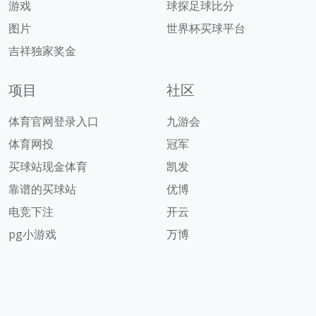
游戏
球探足球比分
图片
世界杯买球平台
吉祥独家奖金
项目
社区
体育官网登录入口
九游会
体育网投
冠军
买球站现金体育
凯发
靠谱的买球站
优博
电竞下注
开云
pg小游戏
万博