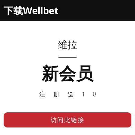
下载Wellbet
维拉
新会员
注册送18
访问此链接