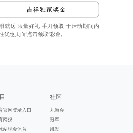
吉祥独家奖金
册就送 限量好礼 手刀领取 于活动期间内
往优惠页面”点击领取”彩金。
目
社区
育官网登录入口
九游会
育网投
冠军
球站现金体育
凯发