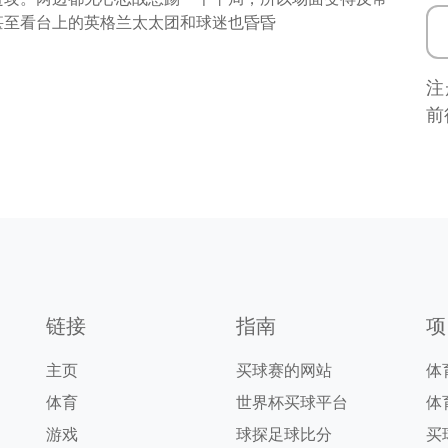
甚至看台上的英格兰太太团和球迷也昏昏
注
前
链接
指南
项
主页
买球赛的网站
体
体育
世界杯买球平台
体
游戏
球探足球比分
买