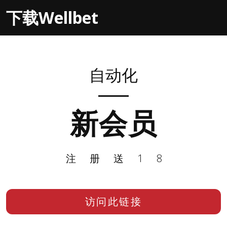
下载Wellbet
自动化
新会员
注册送18
访问此链接