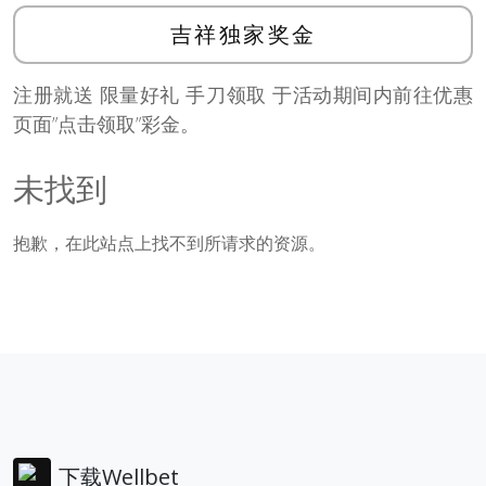
吉祥独家奖金
注册就送 限量好礼 手刀领取 于活动期间内前往优惠
页面”点击领取”彩金。
未找到
抱歉，在此站点上找不到所请求的资源。
下载Wellbet