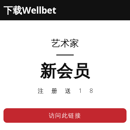
下载Wellbet
艺术家
新会员
注册送18
访问此链接