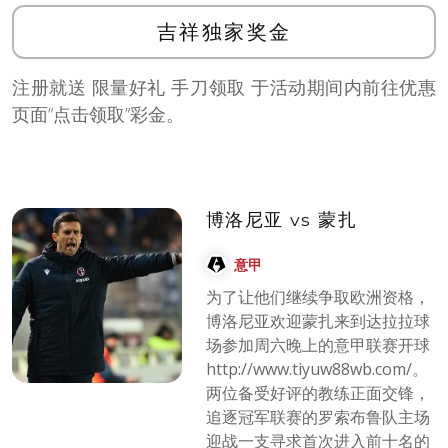
吉祥独家奖金
注册就送 限量好礼 手刀领取 于活动期间内前往优惠
页面”点击领取”彩金。
博洛尼亚 vs 蒙扎
意甲
为了让他们继续争取欧洲资格，
博洛尼亚欢迎蒙扎来到达拉拉球
场参加周六晚上的意甲联赛开球
http://www.tiyuw88wb.com/。
两位备受好评的教练正面交锋，
追逐冠军联赛的罗索布鲁队主场
迎战一支寻求首次进入前十名的