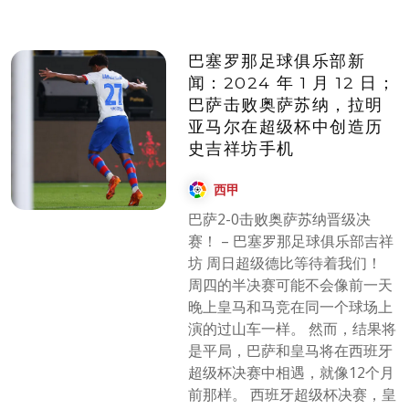
巴塞罗那足球俱乐部新
闻：2024 年 1 月 12 日；
巴萨击败奥萨苏纳，拉明
亚马尔在超级杯中创造历
史吉祥坊手机
西甲
巴萨2-0击败奥萨苏纳晋级决
赛！ – 巴塞罗那足球俱乐部吉祥
坊 周日超级德比等待着我们！
周四的半决赛可能不会像前一天
晚上皇马和马竞在同一个球场上
演的过山车一样。 然而，结果将
是平局，巴萨和皇马将在西班牙
超级杯决赛中相遇，就像12个月
前那样。 西班牙超级杯决赛，皇