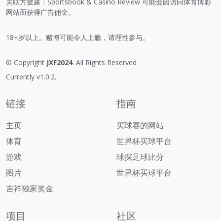
关联方披露：Sportsbook & Casino Review 可能会因访问体育博彩
网站而获得广告佣金。
18+岁以上。赌博可能令人上瘾，请理性参与。
© Copyright
JXF2024
. All Rights Reserved
Currently v1.0.2.
链接
指南
主页
买球赛的网站
体育
世界杯买球平台
游戏
球探足球比分
图片
世界杯买球平台
吉祥独家奖金
项目
社区