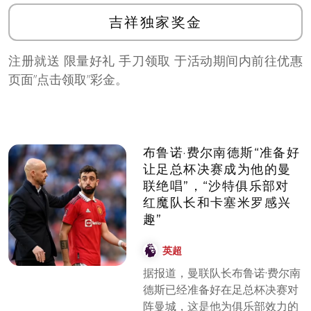
吉祥独家奖金
注册就送 限量好礼 手刀领取 于活动期间内前往优惠
页面”点击领取”彩金。
布鲁诺·费尔南德斯“准备好
让足总杯决赛成为他的曼
联绝唱”，“沙特俱乐部对
红魔队长和卡塞米罗感兴
趣”
英超
据报道，曼联队长布鲁诺·费尔南
德斯已经准备好在足总杯决赛对
阵曼城，这是他为俱乐部效力的