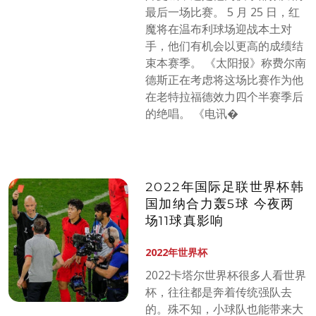
最后一场比赛。 5 月 25 日，红
魔将在温布利球场迎战本土对
手，他们有机会以更高的成绩结
束本赛季。 《太阳报》称费尔南
德斯正在考虑将这场比赛作为他
在老特拉福德效力四个半赛季后
的绝唱。 《电讯�
2022年国际足联世界杯​韩
国加纳合力轰5球 今夜两
场11球真影响
2022年世界杯
2022卡塔尔世界杯​很多人看世界
杯，往往都是奔着传统强队去
的。殊不知，小球队也能带来大