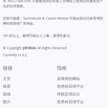
在
365277wb.com
可能推荐的任何第三方网站上使用任何服务而产
生的任何索赔。
关联方披露：Sportsbook & Casino Review 可能会因访问体育博彩
网站而获得广告佣金。
18+岁以上。赌博可能令人上瘾，请理性参与。
© Copyright
JXF2024
. All Rights Reserved
Currently v1.0.2.
链接
指南
主页
买球赛的网站
体育
世界杯买球平台
游戏
球探足球比分
图片
世界杯买球平台