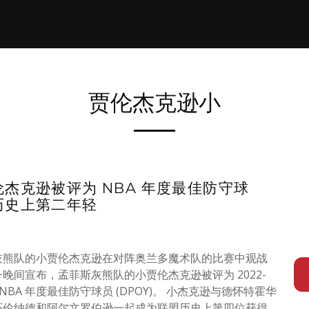
贾伦杰克逊小
伦杰克逊被评为 NBA 年度最佳防守球
历史上第二年轻
灰熊队的小贾伦杰克逊在对阵奥兰多魔术队的比赛中观战
晚间宣布，孟菲斯灰熊队的小贾伦杰克逊被评为 2022-
季 NBA 年度最佳防守球员 (DPOY)。 小杰克逊与德怀特霍华
怀伦纳德和阿尔文罗伯逊一起成为联盟历史上第四位获得