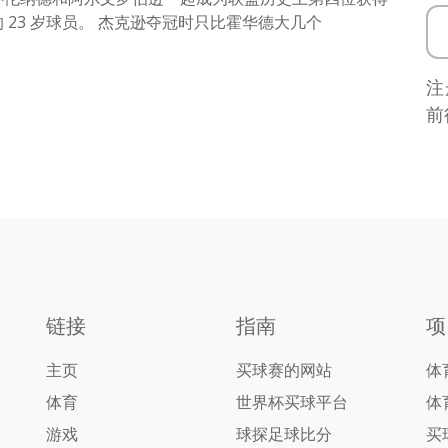
 23 岁球员。 杰克逊夺冠时只比霍华德大几个
注
前
链接
指南
项
主页
买球赛的网站
体
体育
世界杯买球平台
体
游戏
球探足球比分
买