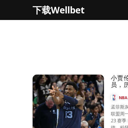
下载Wellbet
小贾
员，
NBA
孟菲斯
联盟周一
23 赛
德、科