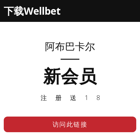
下载Wellbet
阿布巴卡尔
新会员
注册送18
访问此链接