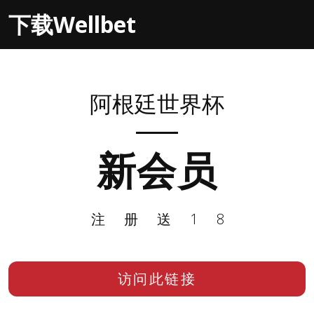
下载Wellbet
阿根廷世界杯
新会员
注册送18
访问此链接