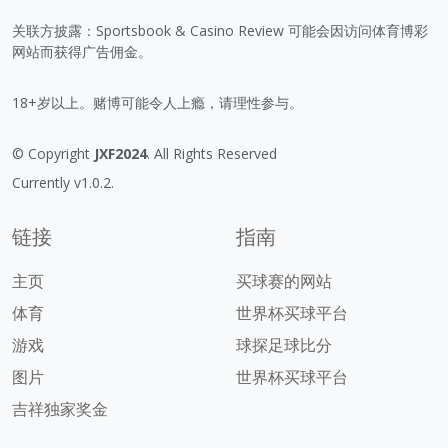
关联方披露：Sportsbook & Casino Review 可能会因访问体育博彩
网站而获得广告佣金。
18+岁以上。赌博可能令人上瘾，请理性参与。
© Copyright
JXF2024
. All Rights Reserved
Currently v1.0.2.
链接
指南
主页
买球赛的网站
体育
世界杯买球平台
游戏
球探足球比分
图片
世界杯买球平台
吉祥独家奖金