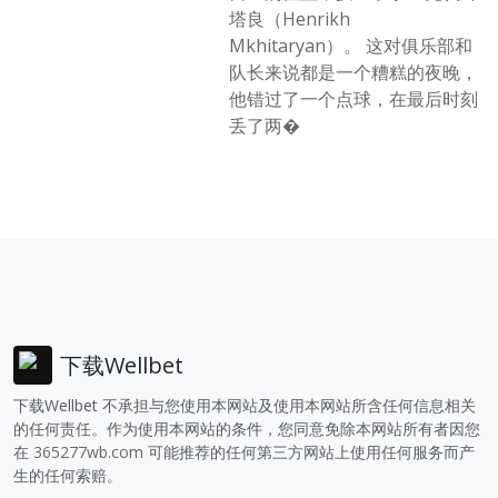
塔良（Henrikh
Mkhitaryan）。 这对俱乐部和
队长来说都是一个糟糕的夜晚，
他错过了一个点球，在最后时刻
丢了两�
下载Wellbet
下载Wellbet 不承担与您使用本网站及使用本网站所含任何信息相关
的任何责任。作为使用本网站的条件，您同意免除本网站所有者因您
在
365277wb.com
可能推荐的任何第三方网站上使用任何服务而产
生的任何索赔。