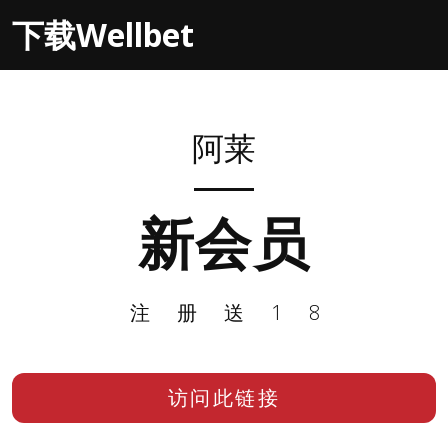
下载Wellbet
阿莱
新会员
注册送18
访问此链接