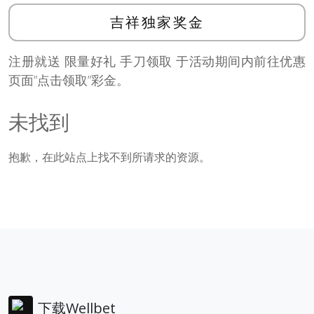
吉祥独家奖金
注册就送 限量好礼 手刀领取 于活动期间内前往优惠
页面”点击领取”彩金。
未找到
抱歉，在此站点上找不到所请求的资源。
下载Wellbet