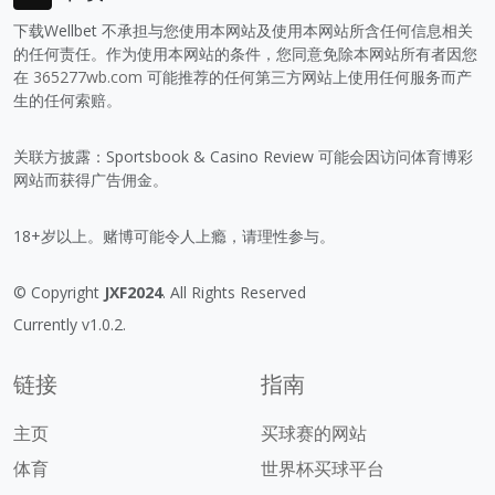
下载Wellbet 不承担与您使用本网站及使用本网站所含任何信息相关
的任何责任。作为使用本网站的条件，您同意免除本网站所有者因您
在
365277wb.com
可能推荐的任何第三方网站上使用任何服务而产
生的任何索赔。
关联方披露：Sportsbook & Casino Review 可能会因访问体育博彩
网站而获得广告佣金。
18+岁以上。赌博可能令人上瘾，请理性参与。
© Copyright
JXF2024
. All Rights Reserved
Currently v1.0.2.
链接
指南
主页
买球赛的网站
体育
世界杯买球平台