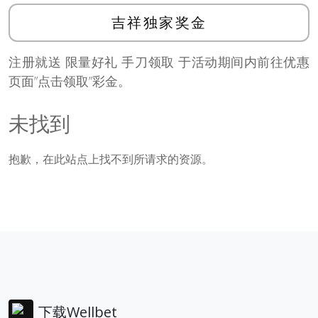
吉祥独家奖金
注册就送 限量好礼 手刀领取 于活动期间内前往优惠
页面”点击领取”彩金。
未找到
抱歉，在此站点上找不到所请求的资源。
下载Wellbet