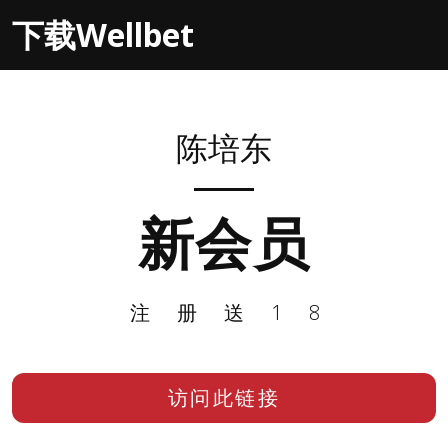
下载Wellbet
陈培东
新会员
注册送18
访问此链接