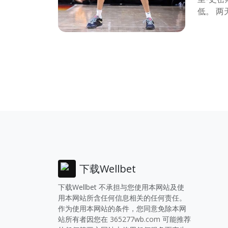
低。 
下载Wellbet
下载Wellbet 不承担与您使用本网站及使
用本网站所含任何信息相关的任何责任。
作为使用本网站的条件，您同意免除本网
站所有者因您在
365277wb.com
可能推荐