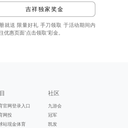
吉祥独家奖金
册就送 限量好礼 手刀领取 于活动期间内
往优惠页面”点击领取”彩金。
目
社区
育官网登录入口
九游会
育网投
冠军
球站现金体育
凯发