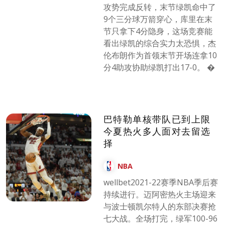
攻势完成反转，末节绿凯命中了
9个三分球万箭穿心，库里在末
节只拿下4分隐身，这场竞赛能
看出绿凯的综合实力太恐惧，杰
伦布朗作为首领末节开场连拿10
分4助攻协助绿凯打出17-0。 �
巴特勒单核带队已到上限
今夏热火多人面对去留选
择
NBA
wellbet​2021-22赛季NBA季后赛
持续进行。迈阿密热火主场迎来
与波士顿凯尔特人的东部决赛抢
七大战。全场打完，绿军100-96