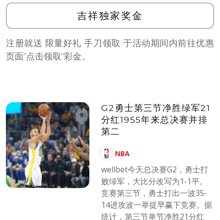
吉祥独家奖金
注册就送 限量好礼 手刀领取 于活动期间内前往优惠
页面”点击领取”彩金。
G2勇士第三节净胜绿军21
分红1955年来总决赛并排
第二
NBA
wellbet今天总决赛G2，勇士打
败绿军，大比分改写为1-1平。
竞赛第三节，勇士打出一波35-
14进攻波一举提早赢下竞赛。据
统计，第三节单节净胜21分红