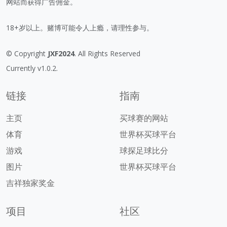
网站而获得广告佣金。
18+岁以上。赌博可能令人上瘾，请理性参与。
© Copyright
JXF2024
. All Rights Reserved
Currently v1.0.2.
链接
指南
主页
买球赛的网站
体育
世界杯买球平台
游戏
球探足球比分
图片
世界杯买球平台
吉祥独家奖金
项目
社区