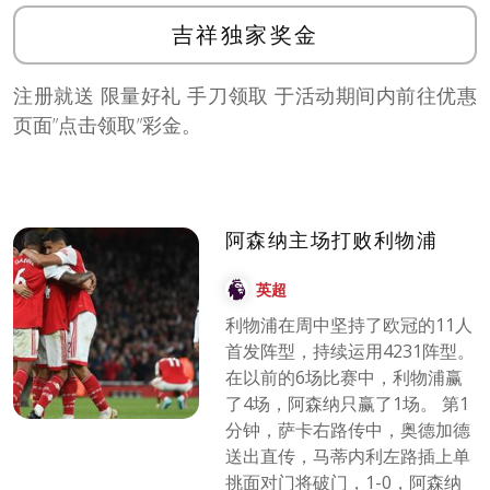
吉祥独家奖金
注册就送 限量好礼 手刀领取 于活动期间内前往优惠
页面”点击领取”彩金。
阿森纳主场打败利物浦
英超
利物浦在周中坚持了欧冠的11人
首发阵型，持续运用4231阵型。
在以前的6场比赛中，利物浦赢
了4场，阿森纳只赢了1场。 第1
分钟，萨卡右路传中，奥德加德
送出直传，马蒂内利左路插上单
挑面对门将破门，1-0，阿森纳