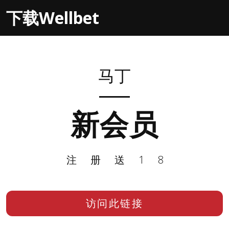
下载Wellbet
马丁
新会员
注册送18
访问此链接