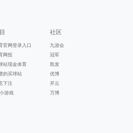
目
社区
育官网登录入口
九游会
育网投
冠军
球站现金体育
凯发
谱的买球站
优博
竞下注
开云
g小游戏
万博