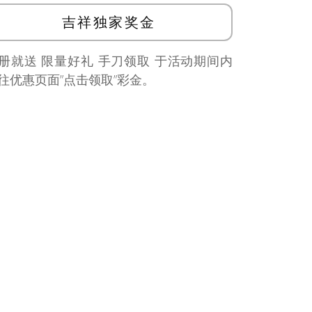
吉祥独家奖金
册就送 限量好礼 手刀领取 于活动期间内
往优惠页面”点击领取”彩金。