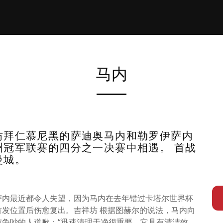
马内
坊拜仁慕尼黑的萨迪奥马内和勒罗伊萨内
洲冠军联赛的四分之一决赛中相遇。 首战
曼城。
萨内最近都令人失望，因为马内在去年错过卡塔尔世界杯
首发位置后伤愈复出。吉祥坊 根据图赫尔的说法，马内向
与争吵的人道歉：“迅速清理干净很重要。它具有清洁效