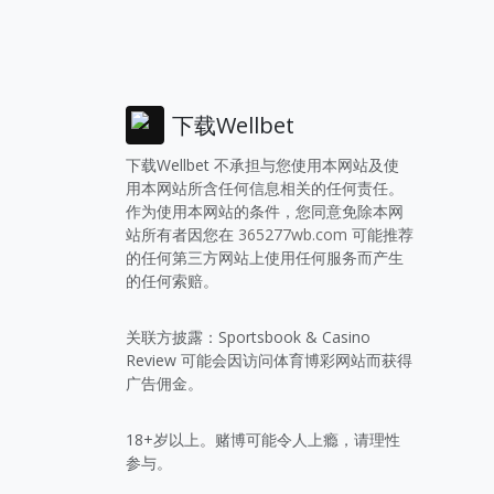
下载Wellbet
下载Wellbet 不承担与您使用本网站及使
用本网站所含任何信息相关的任何责任。
作为使用本网站的条件，您同意免除本网
站所有者因您在
365277wb.com
可能推荐
的任何第三方网站上使用任何服务而产生
的任何索赔。
关联方披露：Sportsbook & Casino
Review 可能会因访问体育博彩网站而获得
广告佣金。
18+岁以上。赌博可能令人上瘾，请理性
参与。