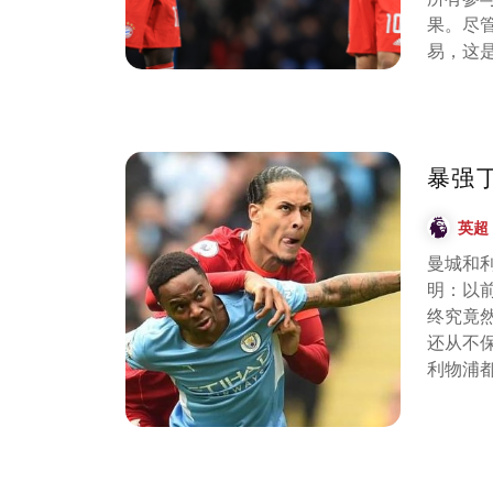
果。尽
易，这
暴强
英超
曼城和
明：以前
终究竟
还从不保
利物浦