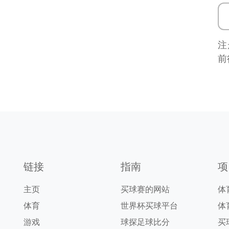
注
前
链接
指南
项
主页
买球赛的网站
体
体育
世界杯买球平台
体
游戏
球探足球比分
买