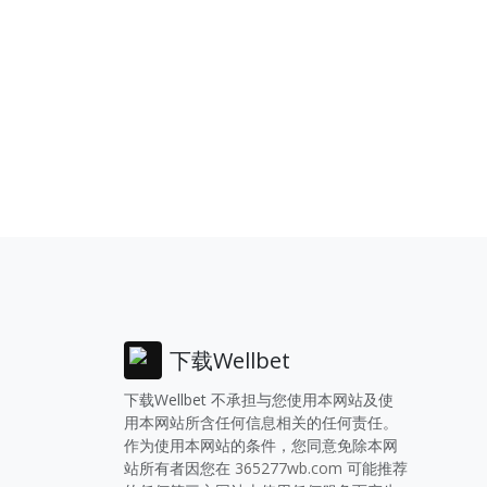
下载Wellbet
下载Wellbet 不承担与您使用本网站及使
用本网站所含任何信息相关的任何责任。
作为使用本网站的条件，您同意免除本网
站所有者因您在
365277wb.com
可能推荐