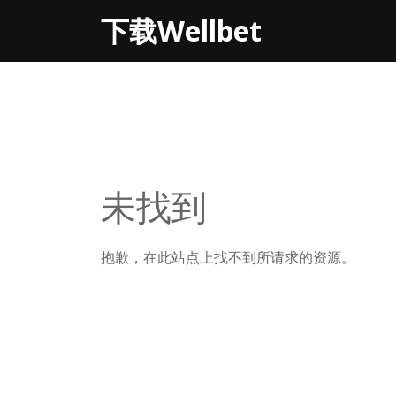
下载Wellbet
未找到
抱歉，在此站点上找不到所请求的资源。