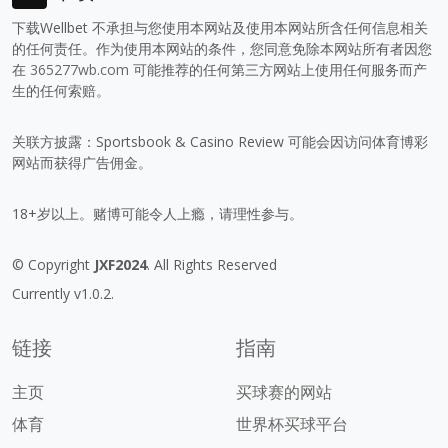
下载Wellbet 不承担与您使用本网站及使用本网站所含任何信息相关
的任何责任。作为使用本网站的条件，您同意免除本网站所有者因您
在
365277wb.com
可能推荐的任何第三方网站上使用任何服务而产
生的任何索赔。
关联方披露：Sportsbook & Casino Review 可能会因访问体育博彩
网站而获得广告佣金。
18+岁以上。赌博可能令人上瘾，请理性参与。
© Copyright
JXF2024
. All Rights Reserved
Currently v1.0.2.
链接
指南
主页
买球赛的网站
体育
世界杯买球平台