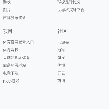
游戏
球探足球比分
图片
世界杯买球平台
吉祥独家奖金
项目
社区
体育官网登录入口
九游会
体育网投
冠军
买球站现金体育
凯发
靠谱的买球站
优博
电竞下注
开云
pg小游戏
万博