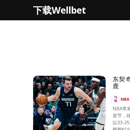
下载Wellbet
东契奇
鹿
NBA
NBA常
首节，
以33-
顺势打出