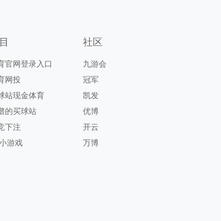
目
社区
育官网登录入口
九游会
育网投
冠军
球站现金体育
凯发
谱的买球站
优博
竞下注
开云
g小游戏
万博