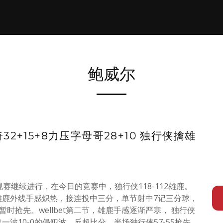
鲍威尔
32+15+8力压字母哥28+10 独行侠擒雄
规赛继续进行，在今日的竞赛中，独行侠118-112雄鹿。
雄鹿外线手感炽热，接连投中三分，单节射中7记三分球，
25暂时抢先。wellbet第二节，雄鹿手感逐渐严寒， 独行侠
一波10-0的侵犯波，反超比分。半场独行侠57-55抢先。