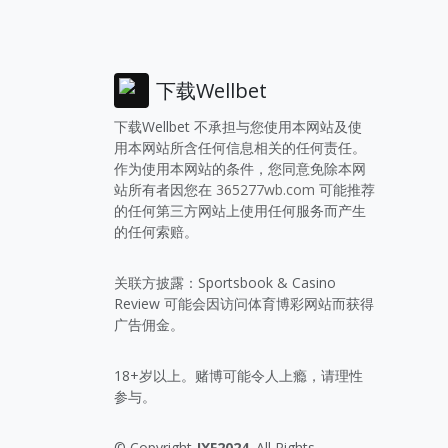
下载Wellbet
下载Wellbet 不承担与您使用本网站及使
用本网站所含任何信息相关的任何责任。
作为使用本网站的条件，您同意免除本网
站所有者因您在
365277wb.com
可能推荐
的任何第三方网站上使用任何服务而产生
的任何索赔。
关联方披露：Sportsbook & Casino
Review 可能会因访问体育博彩网站而获得
广告佣金。
18+岁以上。赌博可能令人上瘾，请理性
参与。
© Copyright
JXF2024
. All Rights