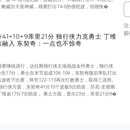
鲍威尔大发神威，雄鹿打出14-0的侵犯波，但很快�
注
前
41+10+9库里21分 独行侠力克勇士 丁维
速融入 东契奇：一点也不惊奇
常规赛继续进行，达拉斯独行侠主场迎战金州勇士，独行侠
先17分，勇士在末节追成106-106，东契奇随后率队打出
攻击波收下比赛，终究122-113再次打败勇士，取得三连胜。
bet独行侠方面，东契奇41分10个篮板9次助攻，芬尼-史密斯
丁维迪17分7次助攻； 勇士方面，普尔23分，库里21分9�