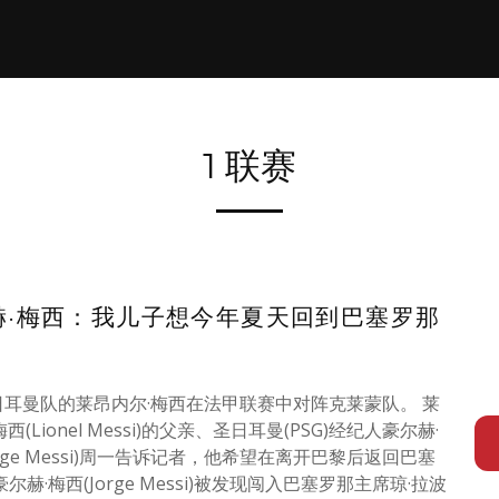
1 联赛
赫·梅西：我儿子想今年夏天回到巴塞罗那
日耳曼队的莱昂内尔·梅西在法甲联赛中对阵克莱蒙队。 莱
西(Lionel Messi)的父亲、圣日耳曼(PSG)经纪人豪尔赫·
orge Messi)周一告诉记者，他希望在离开巴黎后返回巴塞
豪尔赫·梅西(Jorge Messi)被发现闯入巴塞罗那主席琼·拉波