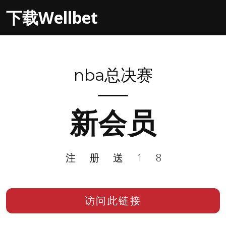
下载Wellbet
nba总决赛
新会员
注册送18
访问此链接