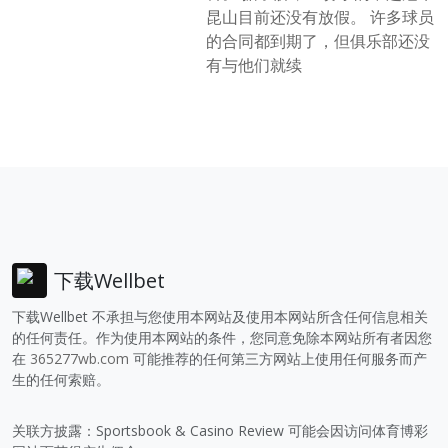
昆山目前还没有放假。 许多球员
的合同都到期了，但俱乐部还没
有与他们就续
下载Wellbet
下载Wellbet 不承担与您使用本网站及使用本网站所含任何信息相关
的任何责任。作为使用本网站的条件，您同意免除本网站所有者因您
在
365277wb.com
可能推荐的任何第三方网站上使用任何服务而产
生的任何索赔。
关联方披露：Sportsbook & Casino Review 可能会因访问体育博彩