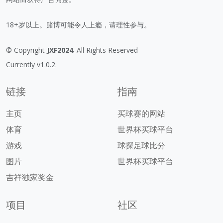
18+岁以上。赌博可能令人上瘾，请理性参与。
© Copyright
JXF2024
. All Rights Reserved
Currently v1.0.2.
链接
指南
主页
买球赛的网站
体育
世界杯买球平台
游戏
球探足球比分
图片
世界杯买球平台
吉祥独家奖金
项目
社区