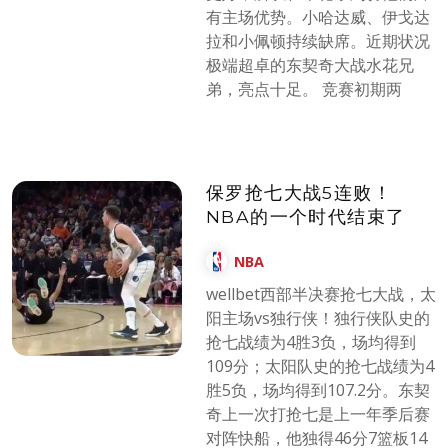
有主场优势。小哈达威、伊戈达
拉和小佩顿持续缺席。近期状况
极端超卓的东契奇大战水花兄
弟，亮点十足。 竞赛初期两
保罗抢七大战5连败！
NBA的一个时代结束了
NBA
wellbet​西部半决赛抢七大战，太
阳主场vs独行侠！独行侠队史的
抢七战绩为4胜3负，场均得到
109分；太阳队史的抢七战绩为4
胜5负，场均得到107.2分。东契
奇上一次打抢七是上一年季后赛
对阵快船，他独得46分7篮板14