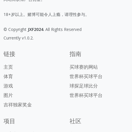
18+岁以上。赌博可能令人上瘾，请理性参与。
© Copyright
JXF2024
. All Rights Reserved
Currently v1.0.2.
链接
指南
主页
买球赛的网站
体育
世界杯买球平台
游戏
球探足球比分
图片
世界杯买球平台
吉祥独家奖金
项目
社区