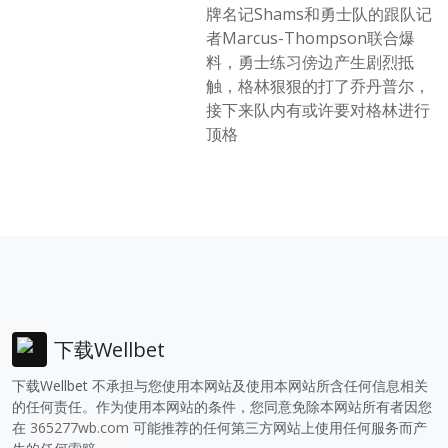
牌名记Shams和勇士队的跟队记
者Marcus-Thompson联合爆
料，勇士练习傍边产生剧烈抵
触，格林狠狠的打了乔丹普尔，
接下来队内有或许要对格林进行
顶格
下载Wellbet
下载Wellbet 不承担与您使用本网站及使用本网站所含任何信息相关
的任何责任。作为使用本网站的条件，您同意免除本网站所有者因您
在
365277wb.com
可能推荐的任何第三方网站上使用任何服务而产