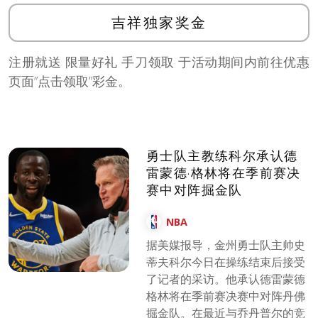
吉祥独家奖金
注册就送 限量好礼 手刀领取 于活动期间内前往优惠
页面”点击领取”彩金。
勇士队主教练科尔承认德
雷蒙德·格林将在季前赛决
赛中对阵掘金队
NBA
据美媒报导，金州勇士队主帅史
蒂夫科尔今日在操练结束后接受
了记者的采访。他承认德雷蒙德
格林将在季前赛决赛中对阵丹佛
掘金队。在最近与乔丹普尔的竞